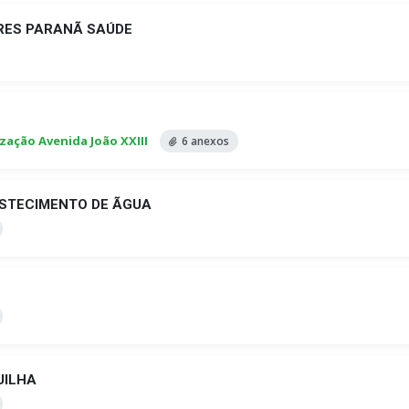
RES PARANÃ SAÚDE
ização Avenida João XXIII
6 anexos
STECIMENTO DE ÃGUA
UILHA