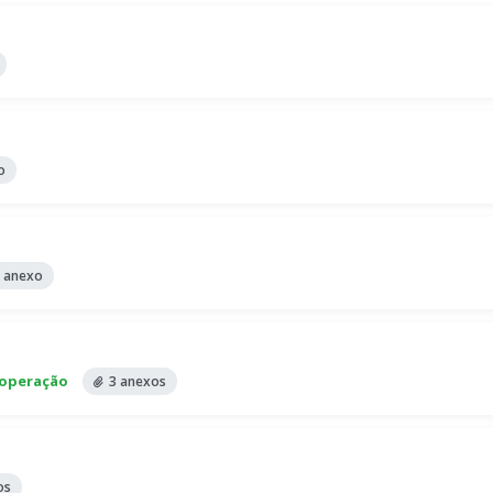
o
 anexo
ooperação
3 anexos
os