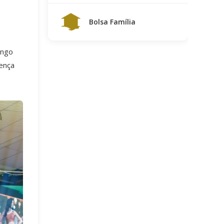
Bolsa Família
ongo
sença