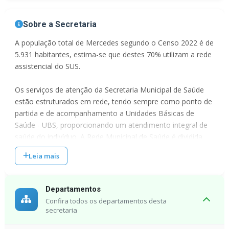
Sobre a Secretaria
A população total de Mercedes segundo o Censo 2022 é de
5.931 habitantes, estima-se que destes 70% utilizam a rede
assistencial do SUS.
Os serviços de atenção da Secretaria Municipal de Saúde
estão estruturados em rede, tendo sempre como ponto de
partida e de acompanhamento a Unidades Básicas de
Saúde - UBS, proporcionando um atendimento integral de
saúde do indivíduo. A Rede Municipal de Saúde é dividida
nas 3 UBS (Unidades Básicas de Saúde).
Leia mais
A Atenção Básica é caracterizada pelo conjunto das ações,
prestada pelas equipes das Unidades Básicas de Saúde, no
Departamentos
âmbito individual e coletivo, abrangendo a promoção e a
Confira todos os departamentos desta
proteção da saúde, prevenção de agravos, o diagnóstico, o
secretaria
tratamento, a reabilitação e a manutenção da saúde dos