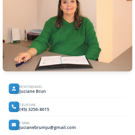
RESPONSÁVEL
Juciane Brun
TELEFONE
(45) 3256-8015
E-MAIL
jucianebrumju@gmail.com