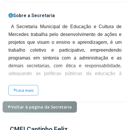
Sobre a Secretaria
A Secretaria Municipal de Educação e Cultura de
Mercedes trabalha pelo desenvolvimento de ações e
projetos que visam o ensino e aprendizagem, é um
trabalho coletivo e participativo, empreendendo
programas em sintonia com a administração e as
demais secretarias, com ética e responsabilidade,
adequando as políticas públicas da educação à
realidade local, assegurando o acesso, a permanência
e a promoção do aluno na escola e implementando
Leia mais
políticas de capacitação e valorização do profissional
da educação.
Voltar à página da Secretaria
A educação é a principal base da sociedade, com
CMEI Cantinho Feliz
isso em mente, pode-se imaginar a grande