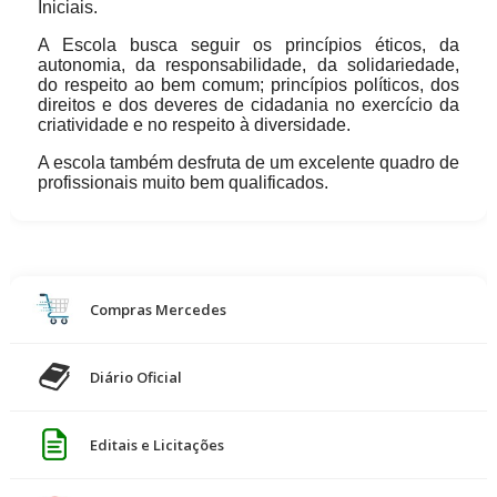
Educação Especial e Educação Integral.
Iniciais.
Graduada em Pedagogia pela Fasul; Pós – Graduada
A Escola busca seguir os princípios
éticos, da
autonomia, da responsabilidade, da solidariedade,
em Educação Especial e Inclusiva pela São Braz; Pós-
do respeito ao bem comum;
princípios
políticos, dos
Graduação em Ensino Lúdico pela São Braz; Pós-
direitos e dos deveres de cidadania no exercício da
criatividade e no respeito à diversidade.
Graduação em Ensino de Sociologia e Filosofia pela
Unina.
A escola também desfruta de um excelente quadro de
profissionais muito bem qualificados.
Gracieli Eger- Coordenadora Pedagógica de Ensino
Fundamental.
Graduada em Pedagogia pela Unipar; Pós-Graduada
em Educação Infantil e Alfabetização nas Séries
Compras Mercedes
Iniciais pela Unipar; Pós-Graduação em
Psicomotricidade pela Unina.
Diário Oficial
Monica Stefan- Coordenadora Pedagógica de
Editais e Licitações
Educação Infantil.
Graduada em Pedagogia pela Unipar; Pós-Graduada