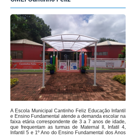
responsabilidade que envolve as tarefas relacionadas
à gestão escolar, ou seja, de uma escola, curso ou
creche. O funcionamento eficaz das escolas é meta
das ações que norteiam o trabalho dos profissionais
vinculados a secretaria de educação e cultura é
incontestável o fato de que só pode haver melhoria da
qualidade de vida nas sociedades se houver foco na
qualidade da educação.
Juciane Brum – Secretária de Educação e Cultura.
Graduada em História pela Unioeste; Pedagogia pela
Uninter; Pós-Graduada em Psicopedagogia Clínica e
Institucional pela Isepe; Pós-Graduação em
A Escola Municipal Cantinho Feliz Educação Infantil
Psicomotricidade pela São Braz.
e Ensino Fundamental atende a demanda escolar na
faixa etária correspondente de 3 a 7 anos de idade,
que frequentam as turmas de Maternal II, Infatil 4,
Jaine Dorner – Coordenadora Pedagógica de
Infantil 5 e 1º Ano do Ensino Fundamental dos Anos